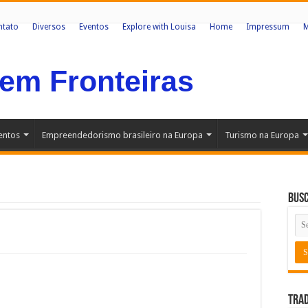
ntato
Diversos
Eventos
Explore with Louisa
Home
Impressum
Sem Fronteiras
entos
Empreendedorismo brasileiro na Europa
Turismo na Europa
Bus
Trad