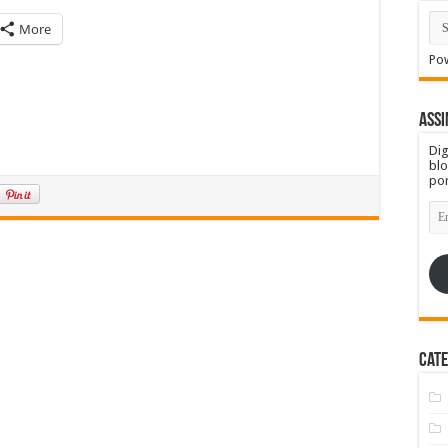
More
Po
Assi
Dig
blo
por
En
de
e-
mai
Cate