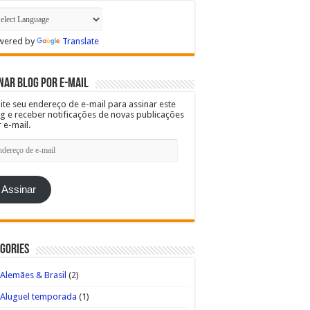
wered by
Translate
nar blog por e-mail
ite seu endereço de e-mail para assinar este
g e receber notificações de novas publicações
 e-mail.
dereço
l
Assinar
gories
Alemães & Brasil
(2)
Aluguel temporada
(1)