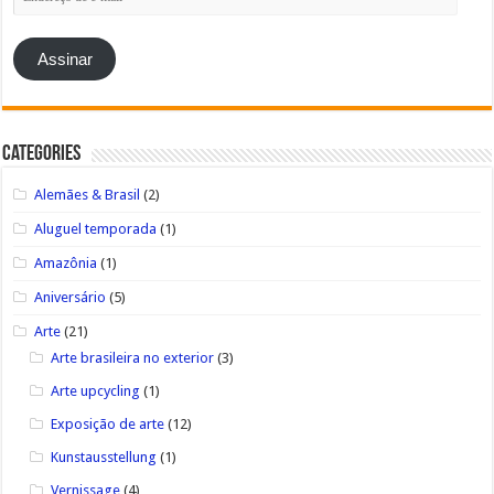
de
e-
mail
Assinar
Categories
Alemães & Brasil
(2)
Aluguel temporada
(1)
Amazônia
(1)
Aniversário
(5)
Arte
(21)
Arte brasileira no exterior
(3)
Arte upcycling
(1)
Exposição de arte
(12)
Kunstausstellung
(1)
Vernissage
(4)