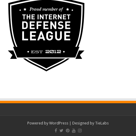
Powered by
WordPress
| Designed by
TieLabs