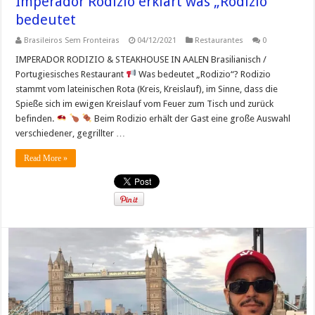
Imperador Rodizio erklärt was „Rodizio“
bedeutet
Brasileiros Sem Fronteiras
04/12/2021
Restaurantes
0
IMPERADOR RODIZIO & STEAKHOUSE IN AALEN Brasilianisch /
Portugiesisches Restaurant
Was bedeutet „Rodizio“? Rodizio
stammt vom lateinischen Rota (Kreis, Kreislauf), im Sinne, dass die
Spieße sich im ewigen Kreislauf vom Feuer zum Tisch und zurück
befinden.
Beim Rodizio erhält der Gast eine große Auswahl
verschiedener, gegrillter …
Read More »