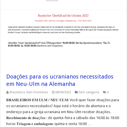
Doações para os ucranianos necessitados
em Neu-Ulm na Alemanha
Brasileiros Sem Fronteiras
08/04/2022
Sem categoria
0
𝐁𝐑𝐀𝐒𝐈𝐋𝐄𝐈𝐑𝐎𝐒 𝐄𝐌 𝐔𝐋𝐌 / 𝐍𝐄𝐔-𝐔𝐋𝐌: Você quer fazer doações para
os ucranianos necessitados? Aqui está o horário de abertura e o
endereço para a igreja ucraniana em Neu-Ulm receber doações.
𝐑𝐞𝐜𝐞𝐛𝐢𝐦𝐞𝐧𝐭𝐨 𝐝𝐞 𝐝𝐨𝐚çõ𝐞𝐬 : de quinta-feira a sábado das 16:00 às 18:00
horas 𝐓𝐫𝐢𝐚𝐠𝐞𝐦 𝐞 𝐞𝐦𝐛𝐚𝐥𝐚𝐠𝐞𝐦: quinta e sexta 16:00 …