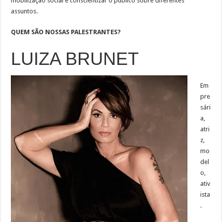
mobilização social e conscientizar o público sobre diferentes
assuntos.
QUEM SÃO NOSSAS PALESTRANTES?
LUIZA BRUNET
Em
pre
sári
a,
atri
z,
mo
del
o,
ativ
ista
.