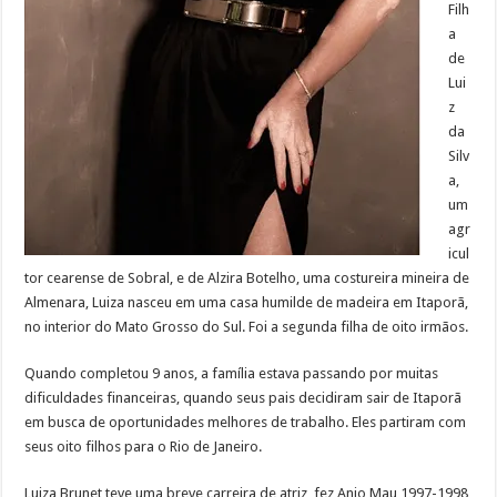
Filh
a
de
Lui
z
da
Silv
a,
um
agr
icul
tor cearense de Sobral, e de Alzira Botelho, uma costureira mineira de
Almenara, Luiza nasceu em uma casa humilde de madeira em Itaporã,
no interior do Mato Grosso do Sul. Foi a segunda filha de oito irmãos.
Quando completou 9 anos, a família estava passando por muitas
dificuldades financeiras, quando seus pais decidiram sair de Itaporã
em busca de oportunidades melhores de trabalho. Eles partiram com
seus oito filhos para o Rio de Janeiro.
Luiza Brunet teve uma breve carreira de atriz, fez Anjo Mau 1997-1998,