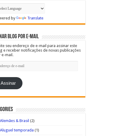
wered by
Translate
nar blog por e-mail
ite seu endereço de e-mail para assinar este
g e receber notificações de novas publicações
 e-mail.
dereço
l
Assinar
gories
Alemães & Brasil
(2)
Aluguel temporada
(1)