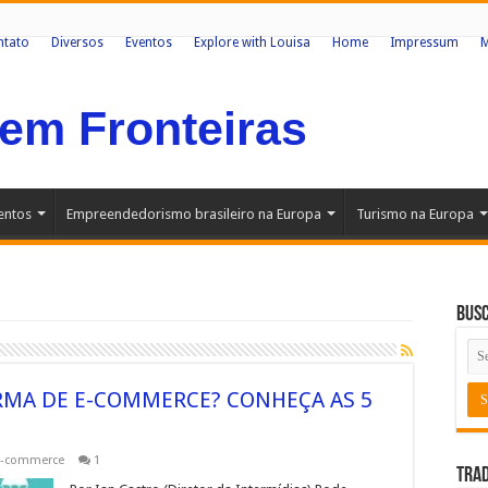
ntato
Diversos
Eventos
Explore with Louisa
Home
Impressum
Sem Fronteiras
entos
Empreendedorismo brasileiro na Europa
Turismo na Europa
Bus
RMA DE E-COMMERCE? CONHEÇA AS 5
e-commerce
1
Trad