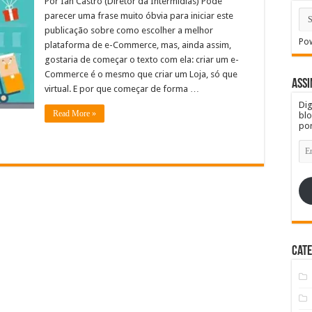
Por Ian Castro (Diretor da Intermídias) Pode
parecer uma frase muito óbvia para iniciar este
publicação sobre como escolher a melhor
Po
plataforma de e-Commerce, mas, ainda assim,
gostaria de começar o texto com ela: criar um e-
Commerce é o mesmo que criar um Loja, só que
Assi
virtual. E por que começar de forma …
Dig
Read More »
blo
por
En
de
e-
mai
Cate