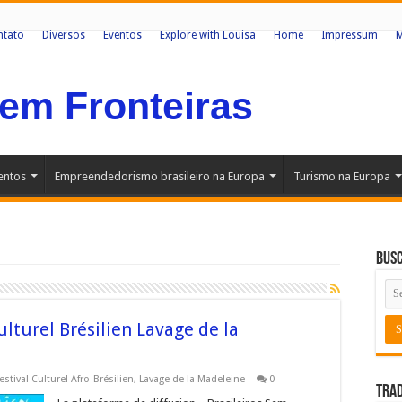
ntato
Diversos
Eventos
Explore with Louisa
Home
Impressum
Sem Fronteiras
entos
Empreendedorismo brasileiro na Europa
Turismo na Europa
Bus
lturel Brésilien Lavage de la
estival Culturel Afro-Brésilien
,
Lavage de la Madeleine
0
Trad