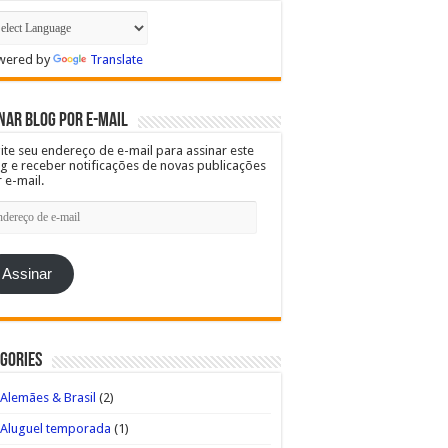
wered by
Translate
nar blog por e-mail
ite seu endereço de e-mail para assinar este
g e receber notificações de novas publicações
 e-mail.
dereço
l
Assinar
gories
Alemães & Brasil
(2)
Aluguel temporada
(1)