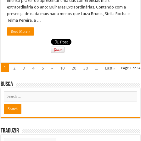
imenso prazer de apresentar uma das conferências mais
extraordinária do ano: Mulheres Extraordinárias. Contando com a
presença de nada mais nada menos que Luiza Brunet, Stella Rocha e
Telma Pereira, a …
Read More »
1
2
3
4
5
»
10
20
30
...
Last »
Page 1 of 34
Busca
Traduzir