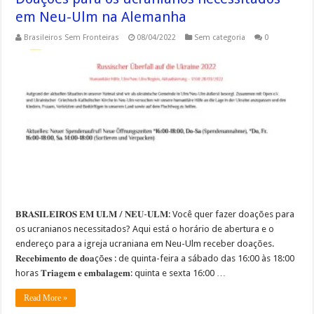
em Neu-Ulm na Alemanha
Brasileiros Sem Fronteiras
08/04/2022
Sem categoria
0
𝐁𝐑𝐀𝐒𝐈𝐋𝐄𝐈𝐑𝐎𝐒 𝐄𝐌 𝐔𝐋𝐌 / 𝐍𝐄𝐔-𝐔𝐋𝐌: Você quer fazer doações para
os ucranianos necessitados? Aqui está o horário de abertura e o
endereço para a igreja ucraniana em Neu-Ulm receber doações.
𝐑𝐞𝐜𝐞𝐛𝐢𝐦𝐞𝐧𝐭𝐨 𝐝𝐞 𝐝𝐨𝐚çõ𝐞𝐬 : de quinta-feira a sábado das 16:00 às 18:00
horas 𝐓𝐫𝐢𝐚𝐠𝐞𝐦 𝐞 𝐞𝐦𝐛𝐚𝐥𝐚𝐠𝐞𝐦: quinta e sexta 16:00 …
Read More »